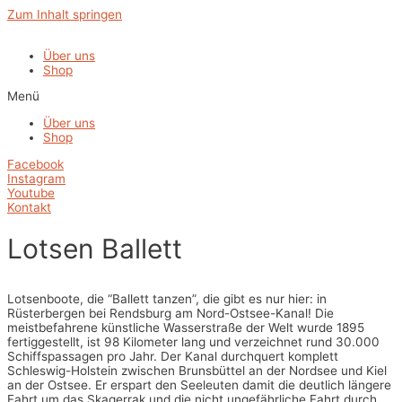
Zum Inhalt springen
Über uns
Shop
Menü
Über uns
Shop
Facebook
Instagram
Youtube
Kontakt
Lotsen Ballett
Lotsenboote, die “Ballett tanzen”, die gibt es nur hier: in
Rüsterbergen bei Rendsburg am Nord-Ostsee-Kanal! Die
meistbefahrene künstliche Wasserstraße der Welt wurde 1895
fertiggestellt, ist 98 Kilometer lang und verzeichnet rund 30.000
Schiffspassagen pro Jahr. Der Kanal durchquert komplett
Schleswig-Holstein zwischen Brunsbüttel an der Nordsee und Kiel
an der Ostsee. Er erspart den Seeleuten damit die deutlich längere
Fahrt um das Skagerrak und die nicht ungefährliche Fahrt durch