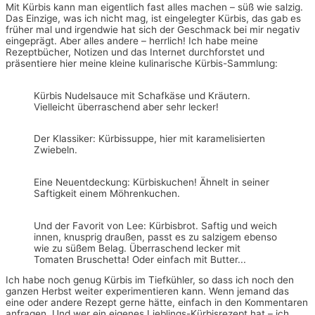
Mit Kürbis kann man eigentlich fast alles machen – süß wie salzig.
Das Einzige, was ich nicht mag, ist eingelegter Kürbis, das gab es
früher mal und irgendwie hat sich der Geschmack bei mir negativ
eingeprägt. Aber alles andere – herrlich! Ich habe meine
Rezeptbücher, Notizen und das Internet durchforstet und
präsentiere hier meine kleine kulinarische Kürbis-Sammlung:
Kürbis Nudelsauce mit Schafkäse und Kräutern.
Vielleicht überraschend aber sehr lecker!
Der Klassiker: Kürbissuppe, hier mit karamelisierten
Zwiebeln.
Eine Neuentdeckung: Kürbiskuchen! Ähnelt in seiner
Saftigkeit einem Möhrenkuchen.
Und der Favorit von Lee: Kürbisbrot. Saftig und weich
innen, knusprig draußen, passt es zu salzigem ebenso
wie zu süßem Belag. Überraschend lecker mit
Tomaten Bruschetta! Oder einfach mit Butter...
Ich habe noch genug Kürbis im Tiefkühler, so dass ich noch den
ganzen Herbst weiter experimentieren kann. Wenn jemand das
eine oder andere Rezept gerne hätte, einfach in den Kommentaren
anfragen. Und wer ein eigenes Lieblings-Kürbisrezept hat – ich