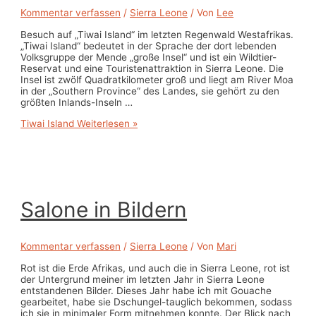
Kommentar verfassen
/
Sierra Leone
/ Von
Lee
Besuch auf „Tiwai Island“ im letzten Regenwald Westafrikas.
„Tiwai Island“ bedeutet in der Sprache der dort lebenden
Volksgruppe der Mende „große Insel“ und ist ein Wildtier-
Reservat und eine Touristenattraktion in Sierra Leone. Die
Insel ist zwölf Quadratkilometer groß und liegt am River Moa
in der „Southern Province“ des Landes, sie gehört zu den
größten Inlands-Inseln …
Tiwai Island
Weiterlesen »
Salone in Bildern
Kommentar verfassen
/
Sierra Leone
/ Von
Mari
Rot ist die Erde Afrikas, und auch die in Sierra Leone, rot ist
der Untergrund meiner im letzten Jahr in Sierra Leone
entstandenen Bilder. Dieses Jahr habe ich mit Gouache
gearbeitet, habe sie Dschungel-tauglich bekommen, sodass
ich sie in minimaler Form mitnehmen konnte. Der Blick nach