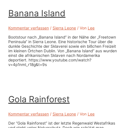
Banana Island
Kommentar verfassen
/
Sierra Leone
/ Von
Lee
Bootstour nach „Banana Island“ in der Nähe der „Freetown
Peninsula“ in Sierra Leone. Eine historische Tour über die
dunkle Geschichte der Sklaverei sowie ein bißchen Freizeit
im kleinen Örtchen Dublin. Von „Banana Island“ aus wurden
einst die afrikanischen Sklaven nach Nordamerika
deportiert. https://www.youtube.com/watch?
v=4p1nml_r18g&t=9s
Gola Rainforest
Kommentar verfassen
/
Sierra Leone
/ Von
Lee
Der “Gola Rainforest” ist der letzte Regenwald Westafrikas
und steht unter Naturschutz. Doch wie schützt man